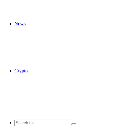
News
Crypto
Search
for