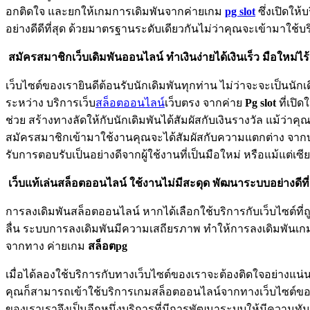
อกติดใจ และยกให้เกมการเดิมพันจากค่ายเกม
pg slot
ซึ่งเปิดให
อย่างดีดีที่สุด ด้วยมาตรฐานระดับเดียวกันไม่ว่าคุณจะเข้ามาใช้บ
สมัครสมาชิกเว็บเดิมพันออนไลน์ ทำเงินง่ายได้เงินเร็ว มือใหม่ไร้
เว็บไซต์ของเรายินดีต้อนรับนักเดิมพันทุกท่าน ไม่ว่าจะจะเป็นนัก
ระหว่าง บริการเว็บ
สล็อตออนไลน์
เว็บตรง จากค่าย
Pg slot
ที่เปิด
ช่วย สร้างทางลัดให้กับนักเดิมพันได้สัมผัสกับเงินรางวัล แม้ว
สมัครสมาชิกเข้ามาใช้งานคุณจะได้สัมผัสกับความแตกต่าง จากบริ
รับการตอบรับเป็นอย่างดีจากผู้ใช้งานที่เป็นมือใหม่ หรือแม้แต่เซ
เว็บแท้เล่นสล็อตออนไลน์ ใช้งานไม่มีสะดุด พัฒนาระบบอย่างดีที่
การลงเดิมพันสล็อตออนไลน์ หากได้เลือกใช้บริการกับเว็บไซต์ที่ถ
ลื่น ระบบการลงเดิมพันมีความเสถียรภาพ ทำให้การลงเดิมพันเกม
จากทาง ค่ายเกม
สล็อตpg
เมื่อได้ลองใช้บริการกับทางเว็บไซต์ของเราจะต้องติดใจอย่างแน่
คุณก็สามารถเข้าใช้บริการเกมสล็อตออนไลน์จากทางเว็บไซต์ของเ
ของเราเราจึงเป็นอีกหนึ่งบริการที่มีการพัฒนาระบบให้มีความทันสมั