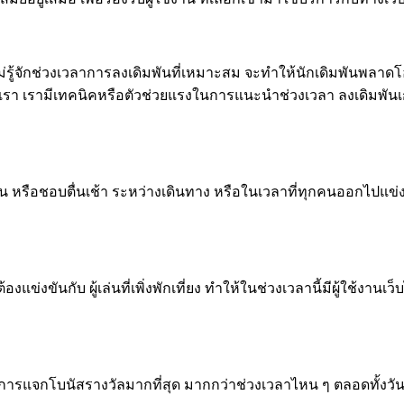
ไม่รู้จักช่วงเวลาการลงเดิมพันที่เหมาะสม จะทำให้นักเดิมพันพล
ของเรา เรามีเทคนิคหรือตัวช่วยแรงในการแนะนำช่วงเวลา ลงเดิมพั
งาน หรือชอบตื่นเช้า ระหว่างเดินทาง หรือในเวลาที่ทุกคนออกไปแข
ต้องแข่งขันกับ ผู้เล่นที่เพิ่งพักเที่ยง ทำให้ในช่วงเวลานี้มีผู้ใช้งา
มีการแจกโบนัสรางวัลมากที่สุด มากกว่าช่วงเวลาไหน ๆ ตลอดทั้งวัน 